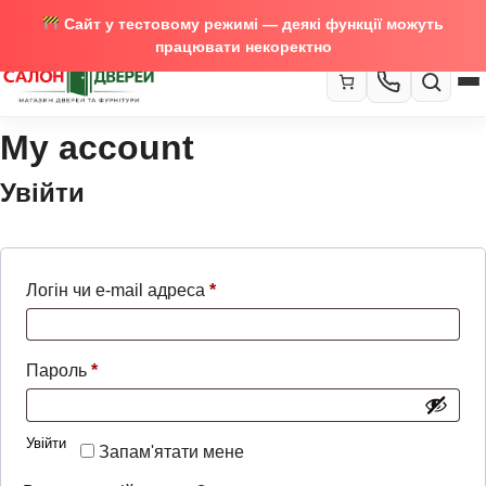
Сайт у тестовому режимі — деякі функції можуть
працювати некоректно
My account
067-370-89-35
Закрити
067-489-58-29
Увійти
Обов’язкове
Логін чи e-mail адреса
*
Обов’язкове
Пароль
*
Увійти
Запам'ятати мене