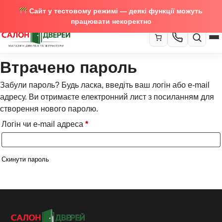
Сайт у тестовому режимі — деякі функції можуть
працювати некоректно
Втрачено пароль
067-370-89-35
Закрити
067-489-58-29
Забули пароль? Будь ласка, введіть ваш логін або e-mail
адресу. Ви отримаєте електронний лист з посиланням для
створення нового паролю.
Обов’язкове
Логін чи e-mail адреса
*
Скинути пароль