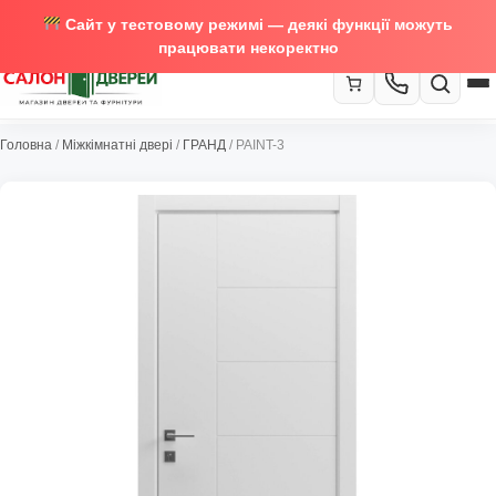
Сайт у тестовому режимі — деякі функції можуть
працювати некоректно
067-370-89-35
Головна
/
Міжкімнатні двері
/
ГРАНД
/ PAINT-3
Закрити
067-489-58-29