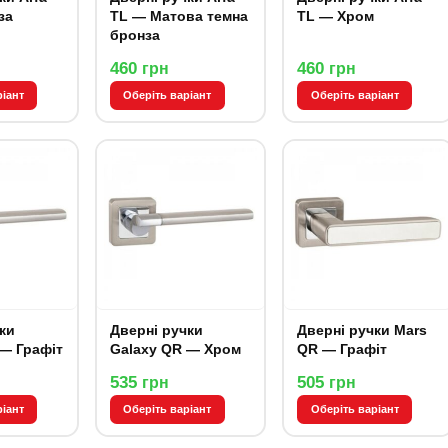
за
TL — Матова темна
TL — Хром
бронза
460
460
грн
грн
ріант
Оберіть варіант
Оберіть варіант
ки
Дверні ручки
Дверні ручки Mars
 — Графіт
Galaxy QR — Хром
QR — Графіт
535
505
грн
грн
ріант
Оберіть варіант
Оберіть варіант