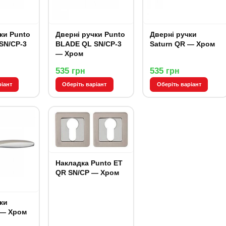
ки Punto
Дверні ручки Punto
Дверні ручки
SN/CP-3
BLADE QL SN/CP-3
Saturn QR — Хром
— Хром
535
535
грн
грн
ріант
Оберіть варіант
Оберіть варіант
Накладка Punto ET
QR SN/CP — Хром
ки
 — Хром