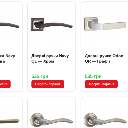
Navy
Дверні ручки Navy
Дверні ручки Orion
ва
QL — Хром
QR — Графіт
535
535
грн
грн
ріант
Оберіть варіант
Оберіть варіант