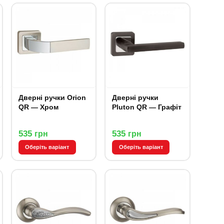
Дверні ручки Orion
Дверні ручки
QR — Хром
Pluton QR — Графіт
535
535
грн
грн
Оберіть варіант
Оберіть варіант