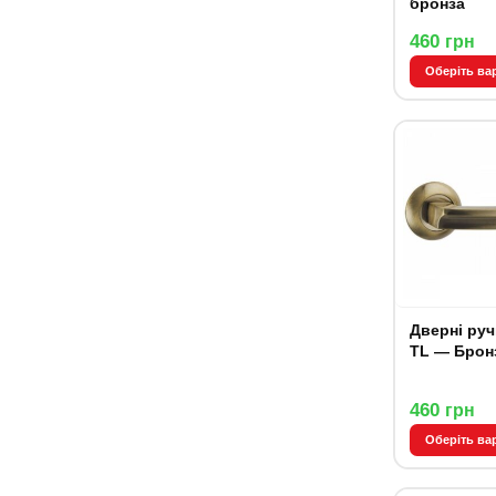
бронза
460
грн
Оберіть ва
Дверні руч
TL — Брон
460
грн
Оберіть ва