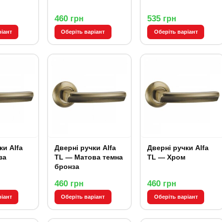
460
535
грн
грн
ріант
Оберіть варіант
Оберіть варіант
ки Alfa
Дверні ручки Alfa
Дверні ручки Alfa
за
TL — Матова темна
TL — Хром
бронза
460
460
грн
грн
ріант
Оберіть варіант
Оберіть варіант