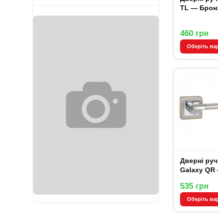
TL — Брон
460
грн
Оберіть ва
Дверні руч
Galaxy QR
535
грн
Оберіть ва