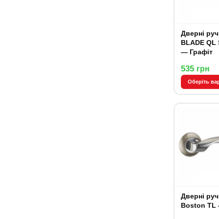
Дверні руч
BLADE QL 
— Графіт
535
грн
Оберіть ва
Дверні руч
Boston TL