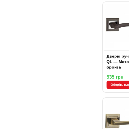
Дверні ручки 
QL — Мато
бронза
535
грн
Оберіть ва