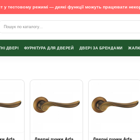
т у тестовому режимі — деякі функції можуть працювати неко
х виробників
НІ ДВЕРІ
ФУРНІТУРА ДЛЯ ДВЕРЕЙ
ДВЕРІ ЗА БРЕНДАМИ
ЖАЛЮ
Arfa
Дверні ручки Arfa
Дверні ручки Arfa