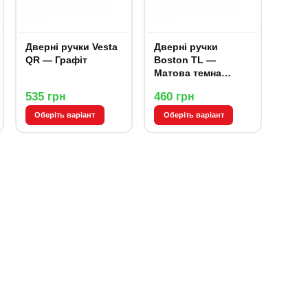
Дверні ручки Vesta
Дверні ручки
QR — Графіт
Boston TL —
Матова темна
бронза
535
460
грн
грн
Оберіть варіант
Оберіть варіант