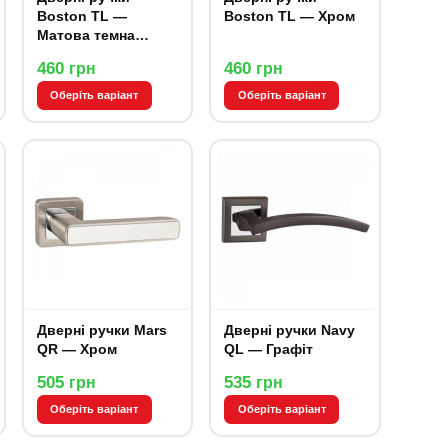
Boston TL —
Boston TL — Хром
Матова темна
бронза
460
460
грн
грн
Оберіть варіант
Оберіть варіант
Дверні ручки Mars
Дверні ручки Navy
QR — Хром
QL — Графіт
505
535
грн
грн
Оберіть варіант
Оберіть варіант