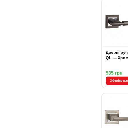
Дверні руч
QL — Хро
535
грн
Оберіть ва