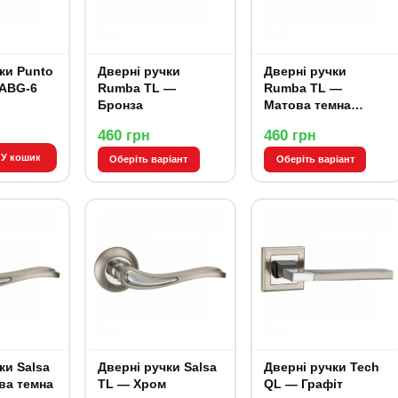
unto
Дверні ручки
Дверні ручки
ABG-6
Rumba TL —
Rumba TL —
Бронза
Матова темна
бронза
460
460
грн
грн
У кошик
Оберіть варіант
Оберіть варіант
alsa
Дверні ручки Salsa
Дверні ручки Tech
ва темна
TL — Хром
QL — Графіт