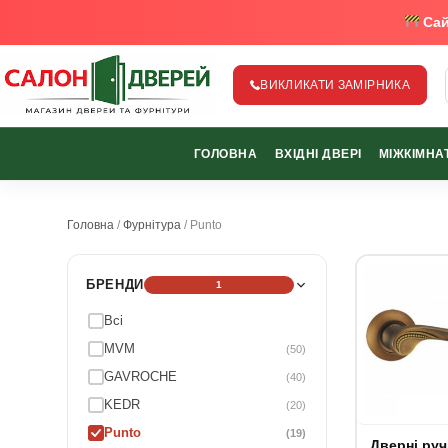
Сай
ВИКЛИКАТИ ЗАМІРНИКА
salon-dverey.com.ua - великий каталог дверей від найкращи
ГОЛОВНА
ВХІДНІ ДВЕРІ
МІЖКІМНАТ
067-370-89-35
067-489-58-29
Головна
/
Фурнітура
/ Punto
БРЕНДИ
1
Всі
MVM
(50)
GAVROCHE
(40)
KEDR
(20)
Punto
(19)
Дверні ручки 