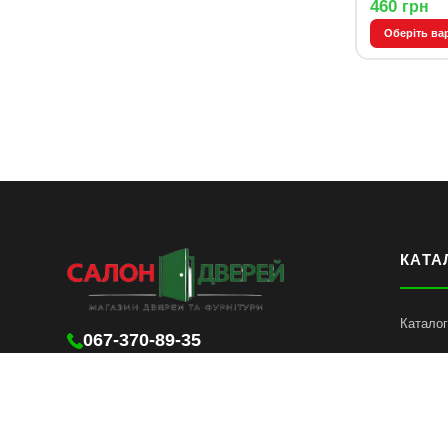
460
грн
Оберіть ва
КАТА
Каталог
067-370-89-35
067-489-58-29
nikagrups@gmail.com
понеділок - п`ятниця 09.00-18.00