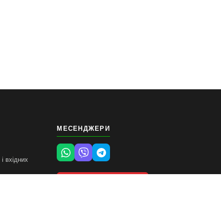
МЕСЕНДЖЕРИ
і вхідних
я
ВИКЛИКАТИ
ЗАМІРНИКА
і
рів