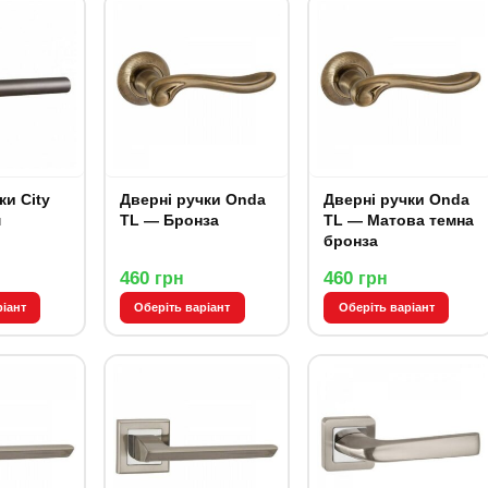
ки City
Дверні ручки Onda
Дверні ручки Onda
м
TL — Бронза
TL — Матова темна
бронза
460
460
грн
грн
ріант
Оберіть варіант
Оберіть варіант