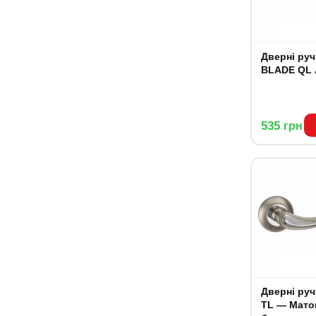
Дверні ручки P
BLADE QL 
535
грн
Дверні ручки S
TL — Мато