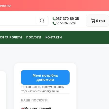
ректно
067-370-89-35
0 грн
067-489-58-29
ЗІ ТА РОЛЕТИ
ПОСЛУГИ
КОНТАКТИ
Закрити
Мені потрібна
допомога
* Якщо Вам не зрозуміло щось,
тоді натисніть кнопку вище
НАШІ ПОСЛУГИ
Монтаж дверей