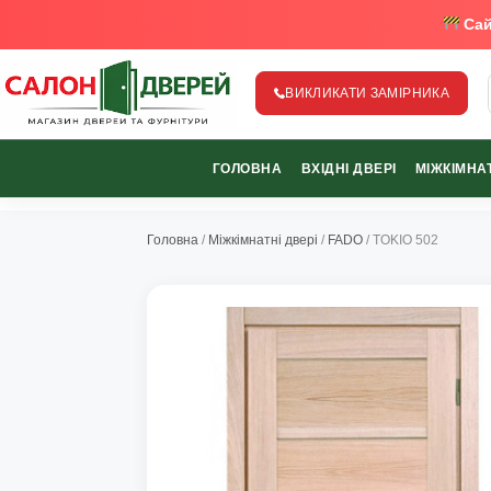
Сай
ВИКЛИКАТИ ЗАМІРНИКА
salon-dverey.com.ua - великий каталог дверей від найкращи
ГОЛОВНА
ВХІДНІ ДВЕРІ
МІЖКІМНАТ
067-370-89-35
067-489-58-29
Головна
/
Міжкімнатні двері
/
FADO
/ TOKIO 502