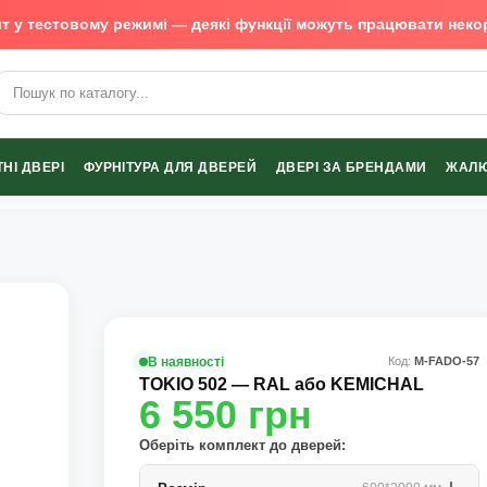
т у тестовому режимі — деякі функції можуть працювати неко
х виробників
НІ ДВЕРІ
ФУРНІТУРА ДЛЯ ДВЕРЕЙ
ДВЕРІ ЗА БРЕНДАМИ
ЖАЛЮ
В наявності
Код:
М-FADO-57
TOKIO 502 — RAL або KEMICHAL
6 550
грн
Оберіть комплект до дверей: