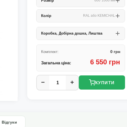
Розмір
600*2000 мм
Колір
RAL або KEMICHAL
Коробка, Добірна дошка, Лиштва
0 грн
Комплект:
6 550 грн
Загальна ціна:
−
+
КУПИТИ
Відгуки