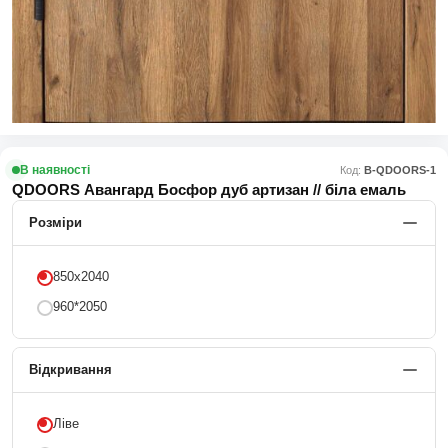
В наявності
Код:
В-QDOORS-1
QDOORS Авангард Босфор дуб артизан // біла емаль
Розміри
850х2040
960*2050
Відкривання
Ліве