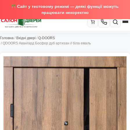
Сайт у тестовому режимі — деякі функції можуть
працювати некоректно
067-370-89-35
Головна
/
Вхідні двері
/
Q-DOORS
Закрити
/ QDOORS Авангард Босфор дуб артизан // біла емаль
067-489-58-29