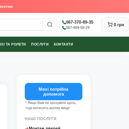
ректно
067-370-89-35
0 грн
067-489-58-29
ЗІ ТА РОЛЕТИ
ПОСЛУГИ
КОНТАКТИ
Закрити
Мені потрібна
допомога
* Якщо Вам не зрозуміло щось,
тоді натисніть кнопку вище
НАШІ ПОСЛУГИ
Монтаж дверей