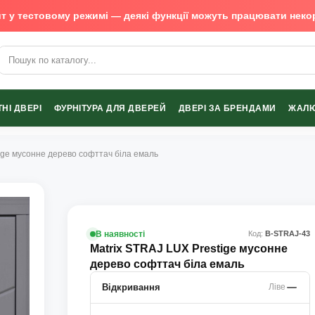
т у тестовому режимі — деякі функції можуть працювати неко
х виробників
НІ ДВЕРІ
ФУРНІТУРА ДЛЯ ДВЕРЕЙ
ДВЕРІ ЗА БРЕНДАМИ
ЖАЛЮ
tige мусонне дерево софттач біла емаль
В наявності
Код:
В-STRAJ-43
Matrix STRAJ LUX Prestige мусонне
дерево софттач біла емаль
Відкривання
Ліве