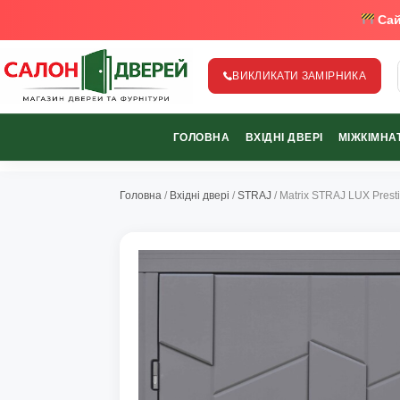
Сай
ВИКЛИКАТИ ЗАМІРНИКА
salon-dverey.com.ua - великий каталог дверей від найкращи
ГОЛОВНА
ВХІДНІ ДВЕРІ
МІЖКІМНАТ
067-370-89-35
067-489-58-29
Головна
/
Вхідні двері
/
STRAJ
/ Matrix STRAJ LUX Pres