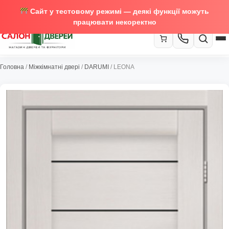
Сайт у тестовому режимі — деякі функції можуть
працювати некоректно
067-370-89-35
Головна
/
Міжкімнатні двері
/
DARUMI
/ LEONA
Закрити
067-489-58-29