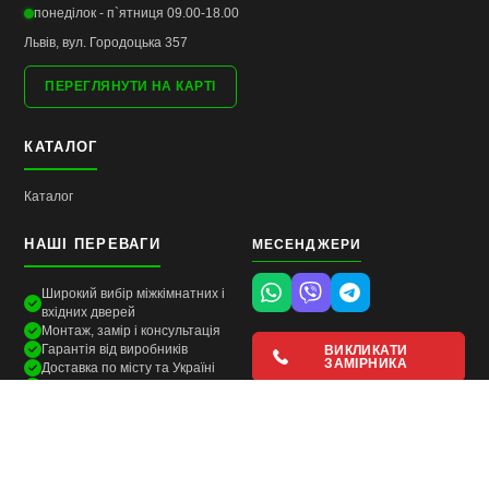
понеділок - п`ятниця 09.00-18.00
Львів, вул. Городоцька 357
ПЕРЕГЛЯНУТИ НА КАРТІ
КАТАЛОГ
Каталог
НАШІ ПЕРЕВАГИ
МЕСЕНДЖЕРИ
Широкий вибір міжкімнатних і
вхідних дверей
Монтаж, замір і консультація
Гарантія від виробників
ВИКЛИКАТИ
ЗАМІРНИКА
Доставка по місту та Україні
Підбір фурнітури та аксесуарів
salondverey.com.ua
всі права захищені © 2014–2026
igor marsel