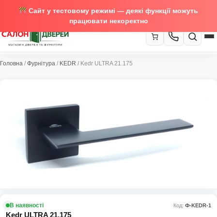
Сайт у тестовому режимі — деякі функції можуть
працювати некоректно
067-370-89-35
Головна
/
Фурнітура
/
KEDR
/ Kedr ULTRA 21.175
Закрити
067-489-58-29
В наявності
Код:
Ф-KEDR-1
Kedr ULTRA 21.175