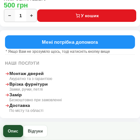
500
грн
−
+
У кошик
Мені потрібна допомога
* Якщо Вам не зрозуміло щось, тоді натисніть кнопку вище
НАШІ ПОСЛУГИ
Монтаж дверей
Акуратно та з гарантією
Врізка фурнітури
Замки, ручки, петлі
Замір
Безкоштовно при замовленні
Доставка
По місту та області
Опис
Відгуки