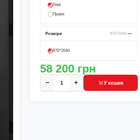
Ліве
Праве
Розміри
970*2040
970*2040
58 200
грн
−
+
У кошик