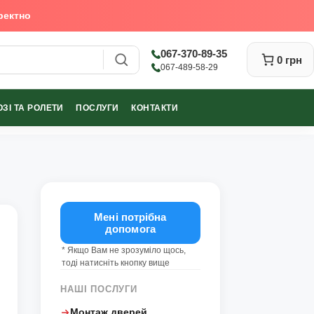
ректно
067-370-89-35
0 грн
067-489-58-29
ЗІ ТА РОЛЕТИ
ПОСЛУГИ
КОНТАКТИ
Закрити
Мені потрібна
допомога
* Якщо Вам не зрозуміло щось,
тоді натисніть кнопку вище
НАШІ ПОСЛУГИ
Монтаж дверей