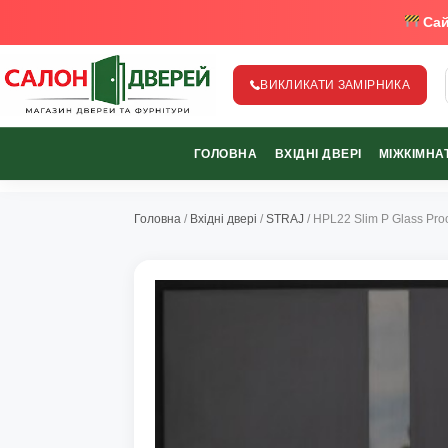
Сай
ВИКЛИКАТИ ЗАМІРНИКА
salon-dverey.com.ua - великий каталог дверей від найкращи
ГОЛОВНА
ВХІДНІ ДВЕРІ
МІЖКІМНАТ
067-370-89-35
067-489-58-29
Головна
/
Вхідні двері
/
STRAJ
/ HPL22 Slim P Glass Pr