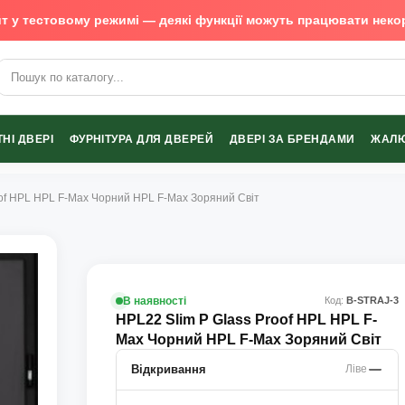
т у тестовому режимі — деякі функції можуть працювати неко
х виробників
НІ ДВЕРІ
ФУРНІТУРА ДЛЯ ДВЕРЕЙ
ДВЕРІ ЗА БРЕНДАМИ
ЖАЛЮ
oof HPL HPL F-Max Чорний HPL F-Max Зоряний Світ
В наявності
Код:
В-STRAJ-3
HPL22 Slim P Glass Proof HPL HPL F-
Max Чорний HPL F-Max Зоряний Світ
Відкривання
Ліве