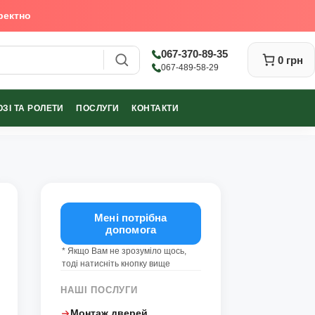
ректно
067-370-89-35
0 грн
067-489-58-29
ЗІ ТА РОЛЕТИ
ПОСЛУГИ
КОНТАКТИ
Закрити
Мені потрібна
допомога
* Якщо Вам не зрозуміло щось,
тоді натисніть кнопку вище
НАШІ ПОСЛУГИ
Монтаж дверей