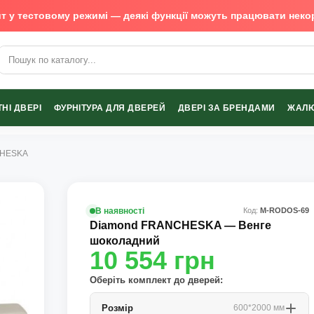
т у тестовому режимі — деякі функції можуть працювати неко
х виробників
НІ ДВЕРІ
ФУРНІТУРА ДЛЯ ДВЕРЕЙ
ДВЕРІ ЗА БРЕНДАМИ
ЖАЛЮ
CHESKA
В наявності
Код:
М-RODOS-69
Diamond FRANCHESKA — Венге
шоколадний
10 554
грн
Оберіть комплект до дверей:
Розмір
600*2000 мм