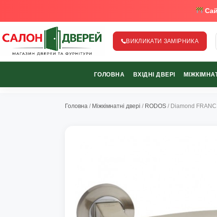
Сай
ВИКЛИКАТИ ЗАМІРНИКА
salon-dverey.com.ua - великий каталог дверей від найкращи
ГОЛОВНА
ВХІДНІ ДВЕРІ
МІЖКІМНАТ
067-370-89-35
067-489-58-29
Головна
/
Міжкімнатні двері
/
RODOS
/ Diamond FRAN