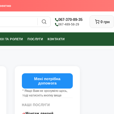
ректно
067-370-89-35
0 грн
067-489-58-29
ЗІ ТА РОЛЕТИ
ПОСЛУГИ
КОНТАКТИ
Закрити
Мені потрібна
допомога
* Якщо Вам не зрозуміло щось,
тоді натисніть кнопку вище
НАШІ ПОСЛУГИ
Монтаж дверей