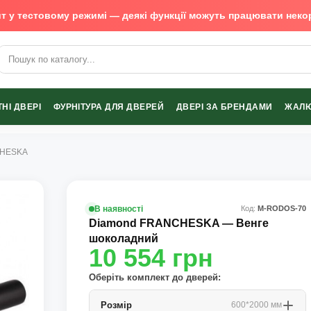
т у тестовому режимі — деякі функції можуть працювати неко
х виробників
НІ ДВЕРІ
ФУРНІТУРА ДЛЯ ДВЕРЕЙ
ДВЕРІ ЗА БРЕНДАМИ
ЖАЛЮ
CHESKA
В наявності
Код:
М-RODOS-70
Diamond FRANCHESKA — Венге
шоколадний
10 554
грн
Оберіть комплект до дверей:
Розмір
600*2000 мм