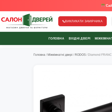
Сай
ВИКЛИКАТИ ЗАМІРНИКА
salon-dverey.com.ua - великий каталог дверей від найкращи
ГОЛОВНА
ВХІДНІ ДВЕРІ
МІЖКІМНАТ
067-370-89-35
067-489-58-29
Головна
/
Міжкімнатні двері
/
RODOS
/ Diamond FRAN