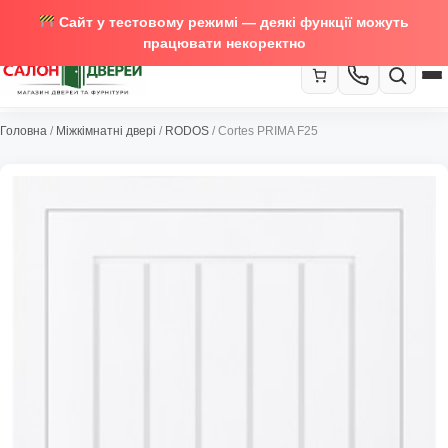
Сайт у тестовому режимі — деякі функції можуть
працювати некоректно
067-370-89-35
Головна
/
Міжкімнатні двері
/
RODOS
/ Cortes PRIMA F25
Закрити
067-489-58-29