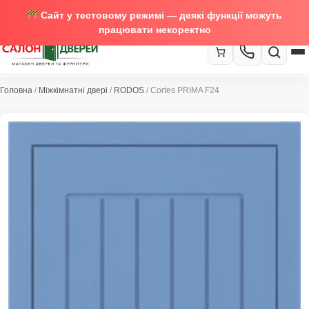
Сайт у тестовому режимі — деякі функції можуть
працювати некоректно
067-370-89-35
Головна
/
Міжкімнатні двері
/
RODOS
/ Cortes PRIMA F24
Закрити
067-489-58-29