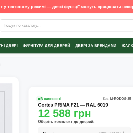
т у тестовому режимі — деякі функції можуть працювати неко
х виробників
НІ ДВЕРІ
ФУРНІТУРА ДЛЯ ДВЕРЕЙ
ДВЕРІ ЗА БРЕНДАМИ
ЖАЛЮ
1
В наявності
Код:
М-RODOS-35
Cortes PRIMA F21 — RAL 6019
12 588
грн
Оберіть комплект до дверей: