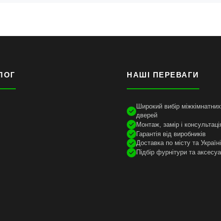
ЛОГ
НАШІ ПЕРЕВАГИ
Широкий вибір міжкімнатних 
дверей
Монтаж, замір і консультаці
Гарантія від виробників
Доставка по місту та Україн
Підбір фурнітури та аксесуа