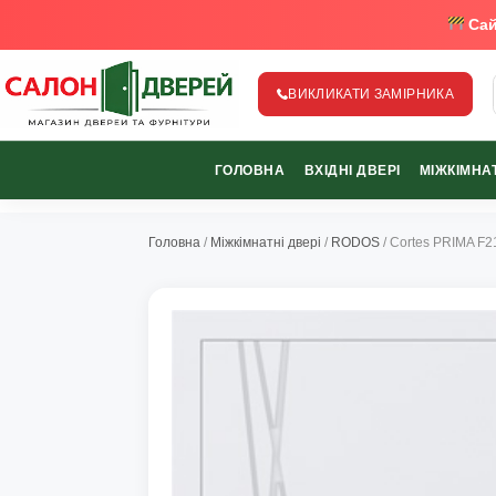
Сай
ВИКЛИКАТИ ЗАМІРНИКА
salon-dverey.com.ua - великий каталог дверей від найкращи
ГОЛОВНА
ВХІДНІ ДВЕРІ
МІЖКІМНАТ
067-370-89-35
067-489-58-29
Головна
/
Міжкімнатні двері
/
RODOS
/ Cortes PRIMA F2