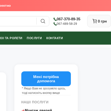
ректно
067-370-89-35
0 грн
067-489-58-29
ЗІ ТА РОЛЕТИ
ПОСЛУГИ
КОНТАКТИ
Закрити
Мені потрібна
допомога
* Якщо Вам не зрозуміло щось,
тоді натисніть кнопку вище
НАШІ ПОСЛУГИ
Монтаж дверей