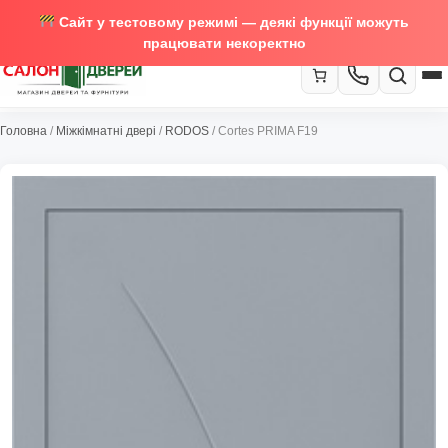
Сайт у тестовому режимі — деякі функції можуть
працювати некоректно
067-370-89-35
Головна
/
Міжкімнатні двері
/
RODOS
/ Cortes PRIMA F19
Закрити
067-489-58-29