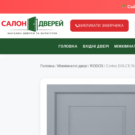
Сай
ВИКЛИКАТИ ЗАМІРНИКА
salon-dverey.com.ua - великий каталог дверей від найкращи
ГОЛОВНА
ВХІДНІ ДВЕРІ
МІЖКІМНАТ
067-370-89-35
067-489-58-29
Головна
/
Міжкімнатні двері
/
RODOS
/ Cortes DOLCE R