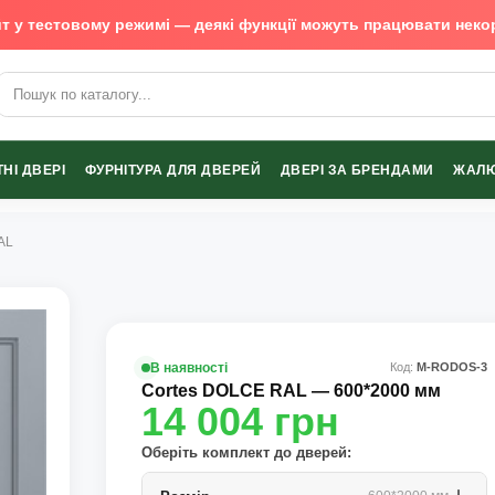
т у тестовому режимі — деякі функції можуть працювати неко
х виробників
НІ ДВЕРІ
ФУРНІТУРА ДЛЯ ДВЕРЕЙ
ДВЕРІ ЗА БРЕНДАМИ
ЖАЛЮ
AL
В наявності
Код:
М-RODOS-3
Cortes DOLCE RAL — 600*2000 мм
14 004
грн
Оберіть комплект до дверей: