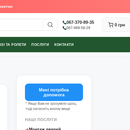
ректно
067-370-89-35
0 грн
067-489-58-29
ЗІ ТА РОЛЕТИ
ПОСЛУГИ
КОНТАКТИ
Закрити
Мені потрібна
допомога
* Якщо Вам не зрозуміло щось,
тоді натисніть кнопку вище
НАШІ ПОСЛУГИ
Монтаж дверей