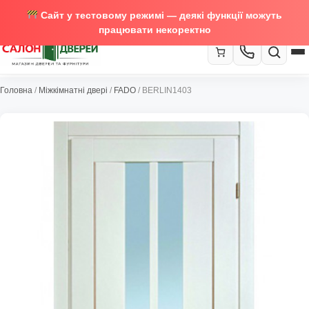
Сайт у тестовому режимі — деякі функції можуть
працювати некоректно
067-370-89-35
Головна
/
Міжкімнатні двері
/
FADO
/ BERLIN1403
Закрити
067-489-58-29