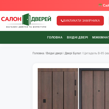
Сай
ВИКЛИКАТИ ЗАМІРНИКА
salon-dverey.com.ua - великий каталог дверей від найкращи
ГОЛОВНА
ВХІДНІ ДВЕРІ
МІЖКІМНАТ
067-370-89-35
067-489-58-29
Головна
/
Вхідні двері
/
Двері Булат
/ Цитадель В-85 (кв