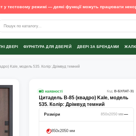
т у тестовому режимі — деякі функції можуть працювати неко
х виробників
НІ ДВЕРІ
ФУРНІТУРА ДЛЯ ДВЕРЕЙ
ДВЕРІ ЗА БРЕНДАМИ
ЖАЛЮ
адро) Kale, модель 535. Колір: Дрімвуд темний
В наявності
Код:
В-БУЛАТ-31
Цитадель В-85 (квадро) Kale, модель
535. Колір: Дрімвуд темний
Розміри
850х2050 мм
850х2050 мм