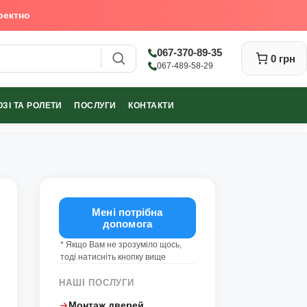
ректно
067-370-89-35
0 грн
067-489-58-29
ЗІ ТА РОЛЕТИ
ПОСЛУГИ
КОНТАКТИ
Закрити
Мені потрібна
допомога
* Якщо Вам не зрозуміло щось,
тоді натисніть кнопку вище
НАШІ ПОСЛУГИ
Монтаж дверей