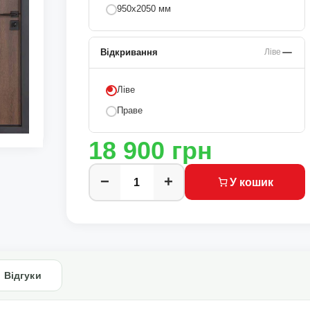
950х2050 мм
Відкривання
Ліве
Ліве
Праве
18 900
грн
−
+
У кошик
Відгуки