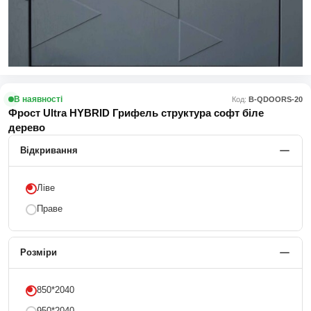
В наявності
Код:
В-QDOORS-20
Фрост Ultra HYBRID Грифель структура софт біле
дерево
Відкривання
Ліве
Праве
Розміри
850*2040
950*2040