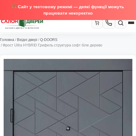
Сайт у тестовому режимі — деякі функції можуть
працювати некоректно
067-370-89-35
Головна
/
Вхідні двері
/
Q-DOORS
Закрити
/ Фрост Ultra HYBRID Грифель структура софт біле дерево
067-489-58-29