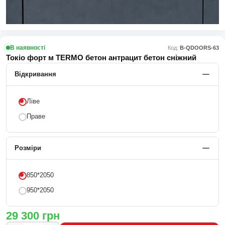
В наявності
Код:
В-QDOORS-63
Токіо форт м TERMO бетон антрацит бетон сніжний
Відкривання
Ліве
Праве
Розміри
850*2050
950*2050
29 300
грн