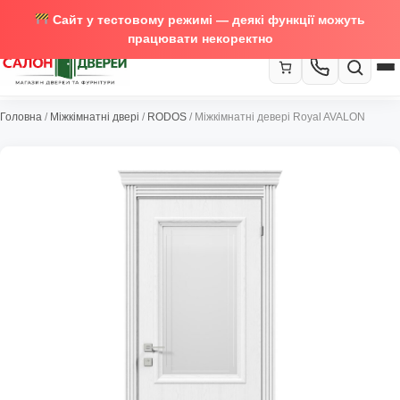
Сайт у тестовому режимі — деякі функції можуть
працювати некоректно
067-370-89-35
Головна
/
Міжкімнатні двері
/
RODOS
/ Міжкімнатні девері Royal AVALON
Закрити
067-489-58-29