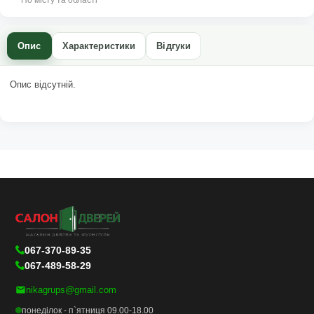
По місту та області
Опис
Характеристики
Відгуки
Опис відсутній.
067-370-89-35
067-489-58-29
nikagrups@gmail.com
понеділок - п`ятниця 09.00-18.00