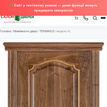
Сайт у тестовому режимі — деякі функції можуть
працювати некоректно
067-370-89-35
Головна
/
Міжкімнатні двері
/
TERMINUS
/ модель 41
Закрити
067-489-58-29