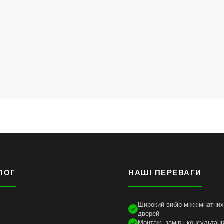
ЛОГ
НАШІ ПЕРЕВАГИ
Широкий вибір міжкімнатних 
дверей
Монтаж, замір і консультаці