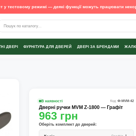
т у тестовому режимі — деякі функції можуть працювати неко
х виробників
НІ ДВЕРІ
ФУРНІТУРА ДЛЯ ДВЕРЕЙ
ДВЕРІ ЗА БРЕНДАМИ
ЖАЛЮ
В наявності
Код:
Ф-MVM-42
Дверні ручки MVM Z-1800 — Графіт
963
грн
Оберіть комплект до дверей: