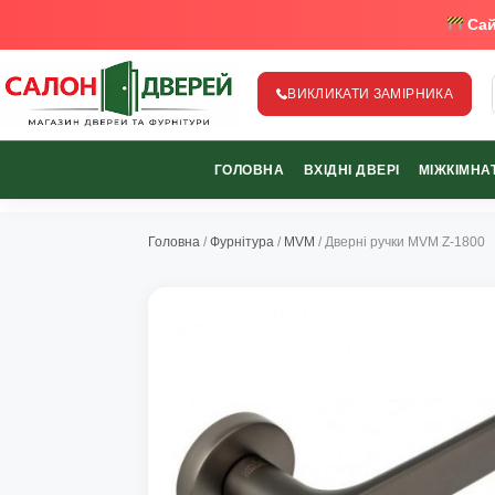
Сай
ВИКЛИКАТИ ЗАМІРНИКА
salon-dverey.com.ua - великий каталог дверей від найкращи
ГОЛОВНА
ВХІДНІ ДВЕРІ
МІЖКІМНАТ
067-370-89-35
067-489-58-29
Головна
/
Фурнітура
/
MVM
/ Дверні ручки MVM Z-1800