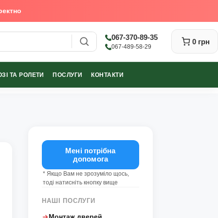
ректно
067-370-89-35
0 грн
067-489-58-29
ЗІ ТА РОЛЕТИ
ПОСЛУГИ
КОНТАКТИ
Закрити
Мені потрібна
допомога
* Якщо Вам не зрозуміло щось,
тоді натисніть кнопку вище
НАШІ ПОСЛУГИ
Монтаж дверей