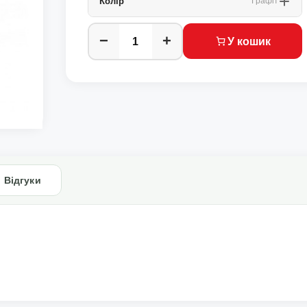
Колір
Графіт
−
+
У кошик
Відгуки