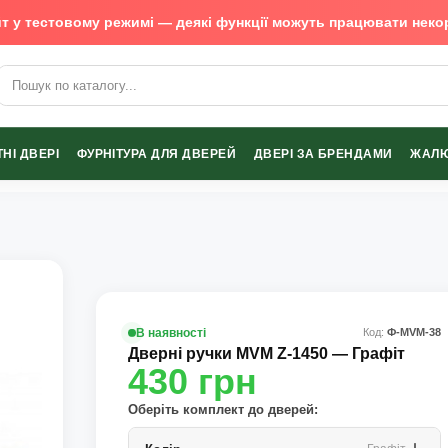
т у тестовому режимі — деякі функції можуть працювати неко
х виробників
НІ ДВЕРІ
ФУРНІТУРА ДЛЯ ДВЕРЕЙ
ДВЕРІ ЗА БРЕНДАМИ
ЖАЛЮ
В наявності
Код:
Ф-MVM-38
Дверні ручки MVM Z-1450 — Графіт
430
грн
Оберіть комплект до дверей: