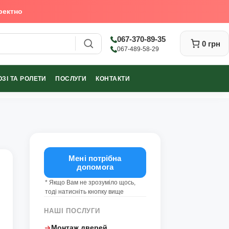
ректно
067-370-89-35
0 грн
067-489-58-29
ЗІ ТА РОЛЕТИ
ПОСЛУГИ
КОНТАКТИ
Закрити
Мені потрібна
допомога
* Якщо Вам не зрозуміло щось,
тоді натисніть кнопку вище
НАШІ ПОСЛУГИ
Монтаж дверей