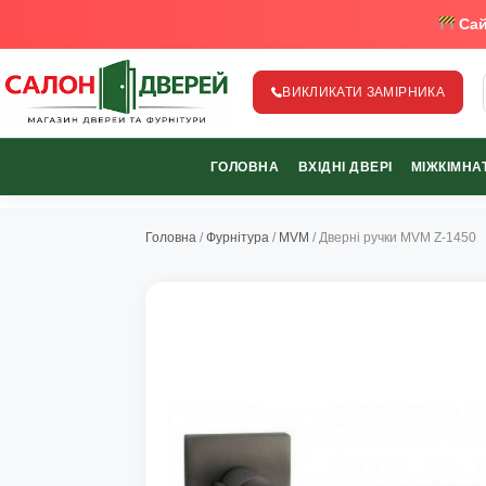
Сай
ВИКЛИКАТИ ЗАМІРНИКА
salon-dverey.com.ua - великий каталог дверей від найкращи
ГОЛОВНА
ВХІДНІ ДВЕРІ
МІЖКІМНАТ
067-370-89-35
067-489-58-29
Головна
/
Фурнітура
/
MVM
/ Дверні ручки MVM Z-1450