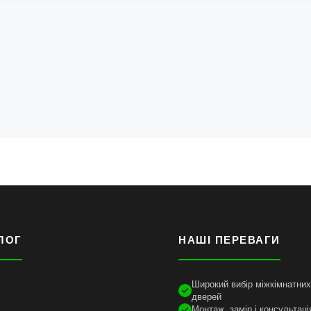
ЛОГ
НАШІ ПЕРЕВАГИ
Широкий вибір міжкімнатних 
дверей
Монтаж, замір і консультаці