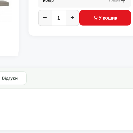
Колір
Графіт
−
+
У кошик
Відгуки