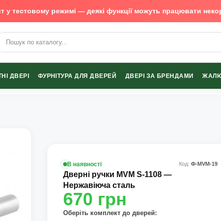
т у тестовому режимі — деякі функції можуть працювати неко
х виробників
НІ ДВЕРІ
ФУРНІТУРА ДЛЯ ДВЕРЕЙ
ДВЕРІ ЗА БРЕНДАМИ
ЖАЛЮ
В наявності
Код:
Ф-MVM-19
Дверні ручки MVM S-1108 —
Нержавіюча сталь
670
грн
Оберіть комплект до дверей: