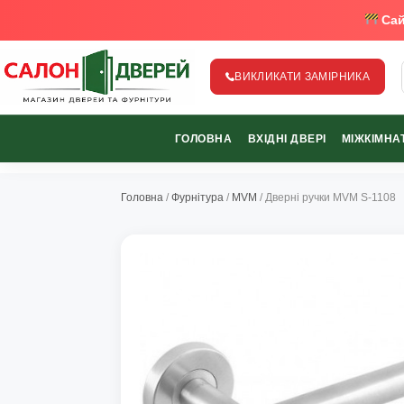
Сай
ВИКЛИКАТИ ЗАМІРНИКА
salon-dverey.com.ua - великий каталог дверей від найкращи
ГОЛОВНА
ВХІДНІ ДВЕРІ
МІЖКІМНАТ
067-370-89-35
067-489-58-29
Головна
/
Фурнітура
/
MVM
/ Дверні ручки MVM S-1108