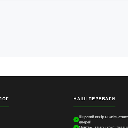
ЛОГ
НАШІ ПЕРЕВАГИ
Широкий вибір міжкімнатних 
дверей
Монтаж, замір і консультаці