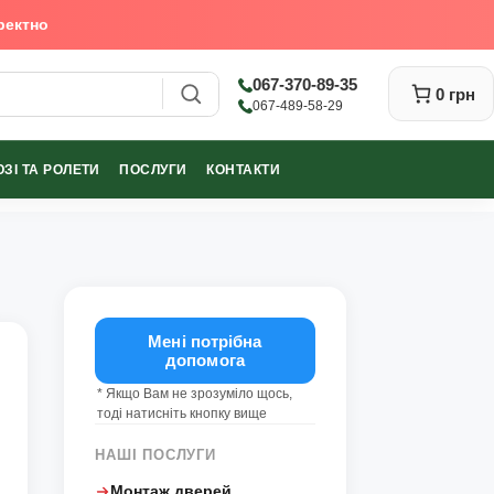
ректно
067-370-89-35
0 грн
067-489-58-29
ЗІ ТА РОЛЕТИ
ПОСЛУГИ
КОНТАКТИ
Закрити
Мені потрібна
допомога
* Якщо Вам не зрозуміло щось,
тоді натисніть кнопку вище
НАШІ ПОСЛУГИ
Монтаж дверей