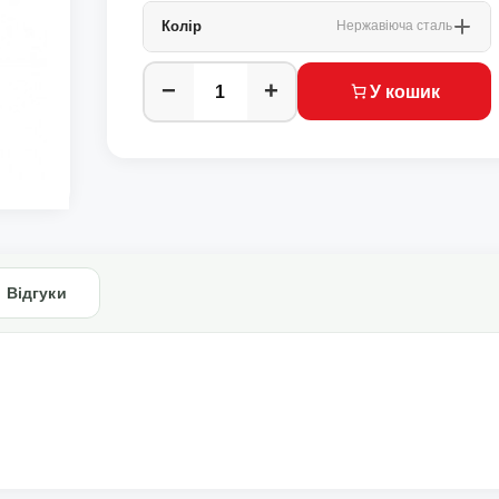
Колір
Нержавіюча сталь
−
+
У кошик
Відгуки