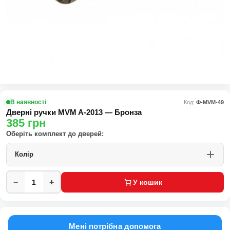
В наявності
Код:
Ф-MVM-49
Дверні ручки MVM A-2013 — Бронза
385
грн
Оберіть комплект до дверей:
Колір
−
+
У кошик
Мені потрібна допомога