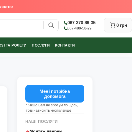
ректно
067-370-89-35
0 грн
067-489-58-29
ЗІ ТА РОЛЕТИ
ПОСЛУГИ
КОНТАКТИ
Закрити
Мені потрібна
допомога
* Якщо Вам не зрозуміло щось,
тоді натисніть кнопку вище
НАШІ ПОСЛУГИ
Монтаж дверей