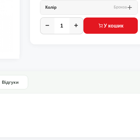
Колір
Бронза
−
+
У кошик
Відгуки