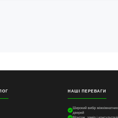
ЛОГ
НАШІ ПЕРЕВАГИ
Широкий вибір міжкімнатних 
дверей
Монтаж, замір і консультаці