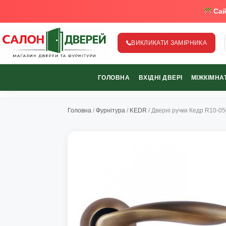
Сай
ВИКЛИКАТИ ЗАМІРНИКА
salon-dverey.com.ua - великий каталог дверей від найкращи
ГОЛОВНА
ВХІДНІ ДВЕРІ
МІЖКІМНАТ
067-370-89-35
067-489-58-29
Головна
/
Фурнітура
/
KEDR
/ Дверні ручки Кедр R10-0