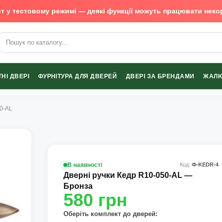
т у тестовому режимі — деякі функції можуть працювати неко
х виробників
НІ ДВЕРІ
ФУРНІТУРА ДЛЯ ДВЕРЕЙ
ДВЕРІ ЗА БРЕНДАМИ
ЖАЛЮ
50-AL
В наявності
Код:
Ф-KEDR-4
Дверні ручки Кедр R10-050-AL —
Бронза
580
грн
Оберіть комплект до дверей: