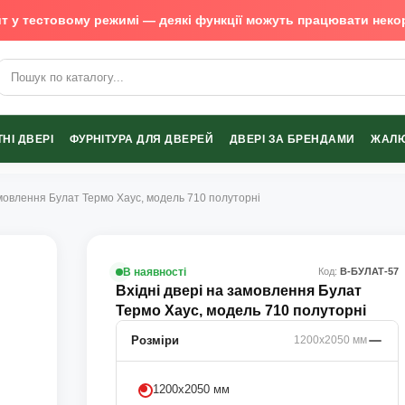
т у тестовому режимі — деякі функції можуть працювати неко
х виробників
НІ ДВЕРІ
ФУРНІТУРА ДЛЯ ДВЕРЕЙ
ДВЕРІ ЗА БРЕНДАМИ
ЖАЛЮ
замовлення Булат Термо Хаус, модель 710 полуторні
В наявності
Код:
В-БУЛАТ-57
Вхідні двері на замовлення Булат
Термо Хаус, модель 710 полуторні
Розміри
1200х2050 мм
1200х2050 мм