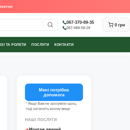
ректно
067-370-89-35
0 грн
067-489-58-29
ЗІ ТА РОЛЕТИ
ПОСЛУГИ
КОНТАКТИ
Закрити
Мені потрібна
допомога
* Якщо Вам не зрозуміло щось,
тоді натисніть кнопку вище
НАШІ ПОСЛУГИ
Монтаж дверей