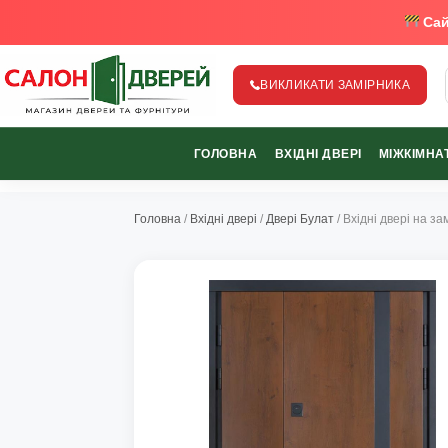
Сай
ВИКЛИКАТИ ЗАМІРНИКА
salon-dverey.com.ua - великий каталог дверей від найкращи
ГОЛОВНА
ВХІДНІ ДВЕРІ
МІЖКІМНАТ
067-370-89-35
067-489-58-29
Головна
/
Вхідні двері
/
Двері Булат
/ Вхідні двері на 