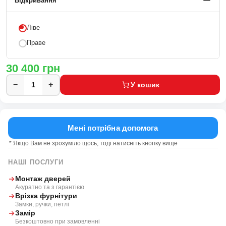
Відкривання
Ліве
Праве
30 400
грн
−
+
У кошик
Мені потрібна допомога
* Якщо Вам не зрозуміло щось, тоді натисніть кнопку вище
НАШІ ПОСЛУГИ
Монтаж дверей
Акуратно та з гарантією
Врізка фурнітури
Замки, ручки, петлі
Замір
Безкоштовно при замовленні