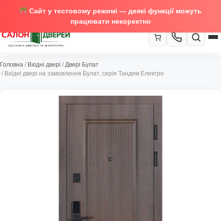
Сайт у тестовому режимі — деякі функції можуть
працювати некоректно
067-370-89-35
Головна
/
Вхідні двері
/
Двері Булат
Закрити
/ Вхідні двері на замовлення Булат, серія Тандем Електро
067-489-58-29