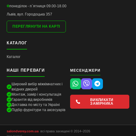
понеділок - п`ятниця 09.00-18.00
Львів, вул. Городоцька 357
ПЕРЕГЛЯНУТИ НА КАРТІ
КАТАЛОГ
Каталог
НАШІ ПЕРЕВАГИ
МЕСЕНДЖЕРИ
Широкий вибір міжкімнатних і
вхідних дверей
Монтаж, замір і консультація
Гарантія від виробників
ВИКЛИКАТИ
ЗАМІРНИКА
Доставка по місту та Україні
Підбір фурнітури та аксесуарів
salondverey.com.ua
всі права захищені © 2014–2026
igor marsel