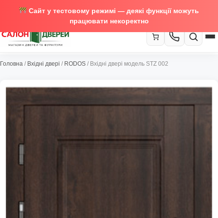
Сайт у тестовому режимі — деякі функції можуть
працювати некоректно
067-370-89-35
Головна
/
Вхідні двері
/
RODOS
/ Вхідні двері модель STZ 002
Закрити
067-489-58-29