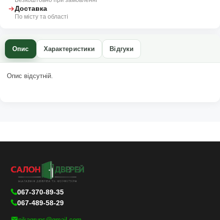
Доставка
По місту та області
Опис
Характеристики
Відгуки
Опис відсутній.
067-370-89-35
067-489-58-29
nikagrups@gmail.com