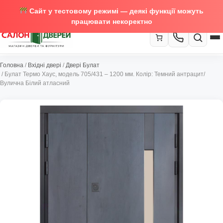
Сайт у тестовому режимі — деякі функції можуть
працювати некоректно
067-370-89-35
Головна
/
Вхідні двері
/
Двері Булат
Закрити
/ Булат Термо Хаус, модель 705/431 – 1200 мм. Колір: Темний антрацит/
067-489-58-29
Вулична Білий атласний