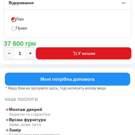
Відкривання
Ліве
Праве
37 600
грн
−
+
У кошик
Мені потрібна допомога
* Якщо Вам не зрозуміло щось, тоді натисніть кнопку вище
НАШІ ПОСЛУГИ
Монтаж дверей
Акуратно та з гарантією
Врізка фурнітури
Замки, ручки, петлі
Замір
Безкоштовно при замовленні