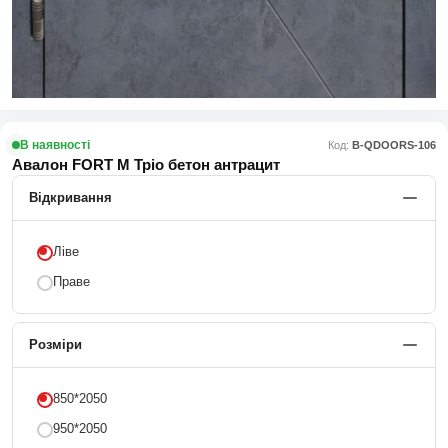
В наявності
Код:
В-QDOORS-106
Авалон FORT M Тріо бетон антрацит
Відкривання
Ліве
Праве
Розміри
850*2050
950*2050