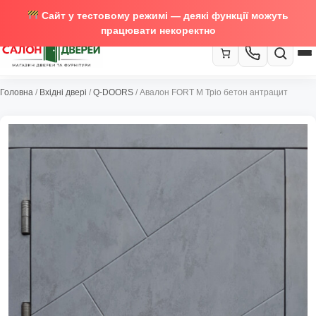
Сайт у тестовому режимі — деякі функції можуть
працювати некоректно
067-370-89-35
Головна
/
Вхідні двері
/
Q-DOORS
/ Авалон FORT M Тріо бетон антрацит
Закрити
067-489-58-29