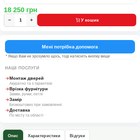
18 250
грн
−
+
У кошик
Мені потрібна допомога
* Якщо Вам не зрозуміло щось, тоді натисніть кнопку вище
НАШІ ПОСЛУГИ
Монтаж дверей
Акуратно та з гарантією
Врізка фурнітури
Замки, ручки, петлі
Замір
Безкоштовно при замовленні
Доставка
По місту та області
Опис
Характеристики
Відгуки